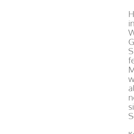
H
i
W
G
S
f
M
w
a
n
s
S