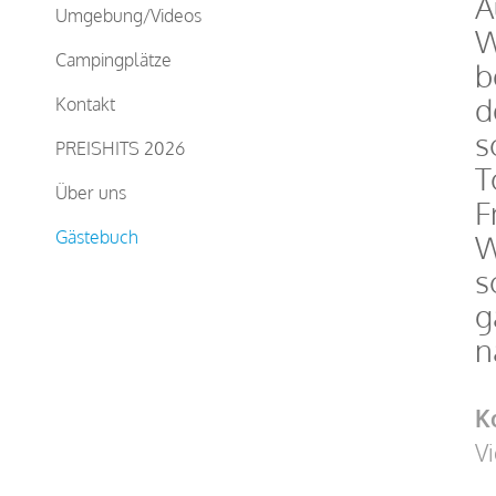
A
Umgebung/Videos
W
Campingplätze
b
d
Kontakt
s
PREISHITS 2026
T
Über uns
F
Gästebuch
W
s
g
n
K
Vi