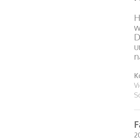
H
w
D
u
n
K
Vi
So
F
20