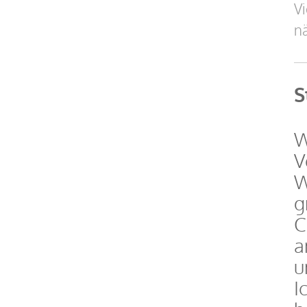
Vi
nä
S
W
V
W
g
C
a
u
I