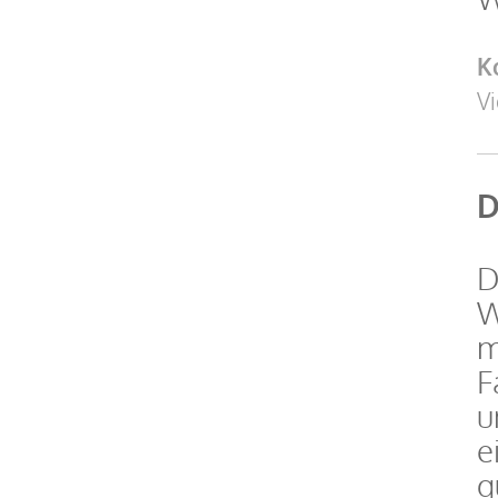
K
Vi
D
D
W
m
F
u
e
g