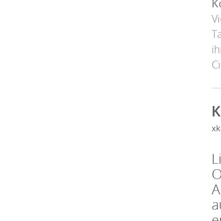
K
Vi
Ta
ih
C
K
xk
L
O
A
a
e