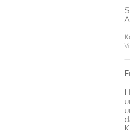
S
A
K
V
F
H
u
u
d
K