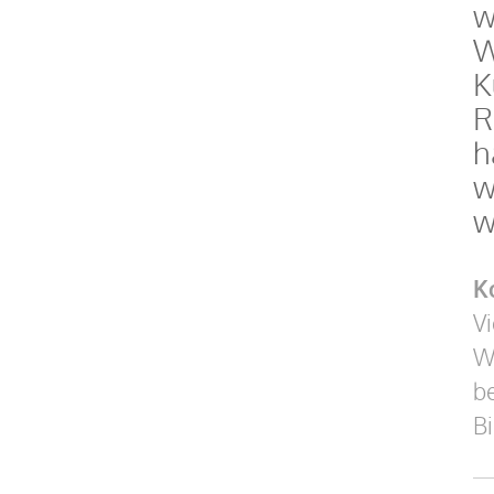
w
W
K
R
h
w
w
K
Vi
W
be
Bi