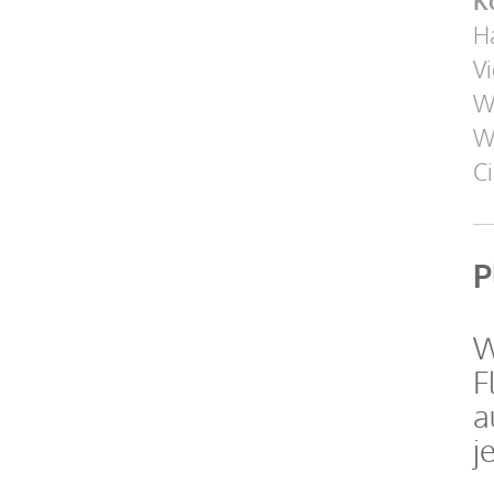
K
Ha
Vi
W
Wi
Ci
P
W
F
a
j