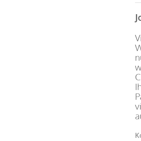
J
V
W
n
w
C
I
P
v
a
K