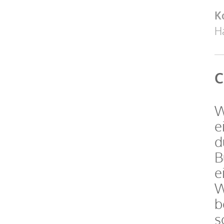
K
Ha
C
W
e
d
B
e
W
b
s