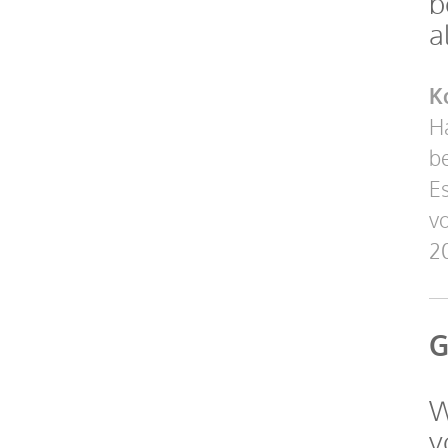
b
a
K
Ha
b
E
vo
2
G
W
v