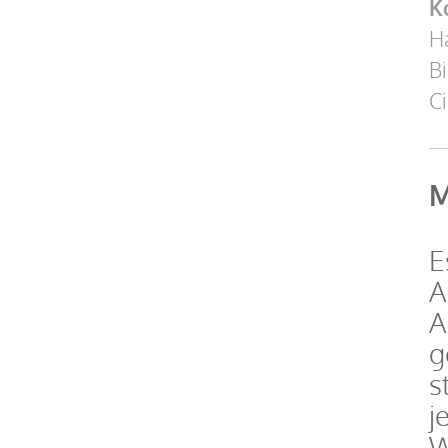
K
Ha
Bi
C
M
E
A
A
g
s
j
W