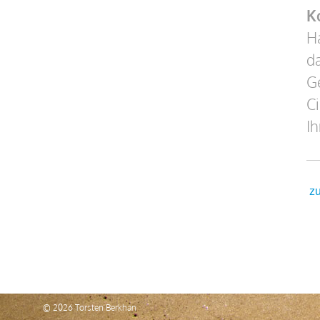
K
Ha
da
Ge
C
Ih
zu
© 2026 Torsten Berkhan