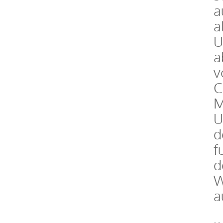
a
a
U
a
v
C
M
U
d
f
d
W
a