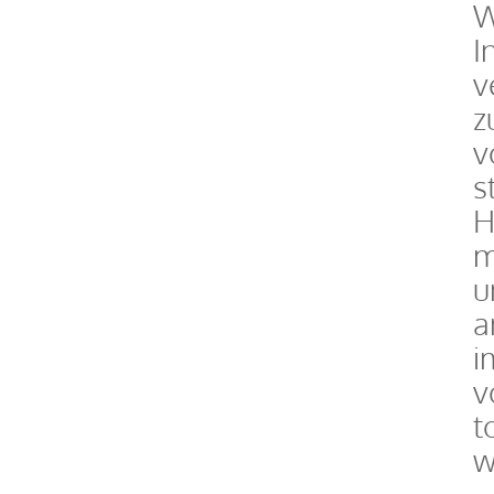
W
I
v
z
v
s
H
m
u
a
i
v
t
w