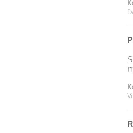
K
Da
P
S
m
K
Vi
R